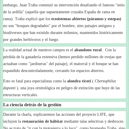
embargo, Juan Traba comenzó su intervención desafiando el famoso "mito
de la ardilla" (aquella que supuestamente cruzaba España de rama en
rama). Traba explicó que los
ecosistemas abiertos (páramos y estepas)
no son "bosques degradados" por el hombre, sino paisajes antiguos y
biodiversos que han existido durante milenios, mantenidos históricamente
por grandes herbívoros y el fuego.
La realidad actual de nuestros campos es el
abandono rural
. Con la
pérdida de la ganadería extensiva (hemos perdido millones de ovejas que
actuaban como "jardineras" del paisaje), el matorral y el bosque se han
expandido descontroladamente, cerrando los espacios abiertos.
Esto es fatal para especialistas como la
alondra ricotí
(
Chersophilus
duponti
), una joya ornitológica en peligro de extinción que huye de las
estructuras verticales.
La ciencia detrás de la gestión
Durante la charla, explicaremos las acciones del proyecto LIFE, que
incluyen la
restauración de hábitat
mediante talas selectivas y desbroces.
No se trata de "ir con la motosierra a lo loco", como bromeaba Traba, sino