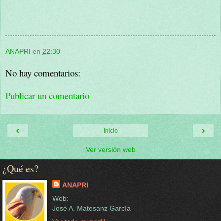
ANAPRI
en
22:30
No hay comentarios:
Publicar un comentario
‹
›
Inicio
Ver versión web
¿Qué es?
ANAPRI
Web:
José A. Matesanz García