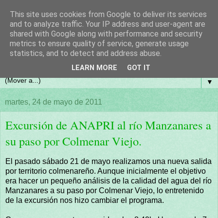
This site uses cookies from Google to deliver its services
and to analyze traffic. Your IP address and user-agent are
shared with Google along with performance and security
metrics to ensure quality of service, generate usage
statistics, and to detect and address abuse.
LEARN MORE
GOT IT
▼
martes, 24 de mayo de 2011
Excursión de ANAPRI al río Manzanares a
su paso por Colmenar Viejo.
El pasado sábado 21 de mayo realizamos una nueva salida
por territorio colmenareño. Aunque inicialmente el objetivo
era hacer un pequeño análisis de la calidad del agua del río
Manzanares a su paso por Colmenar Viejo, lo entretenido
de la excursión nos hizo cambiar el programa.