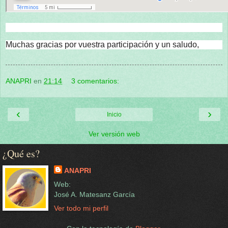
Muchas gracias por vuestra participación y un saludo,
ANAPRI
en
21:14
3 comentarios:
‹
›
Inicio
Ver versión web
¿Qué es?
ANAPRI
Web:
José A. Matesanz García
Ver todo mi perfil