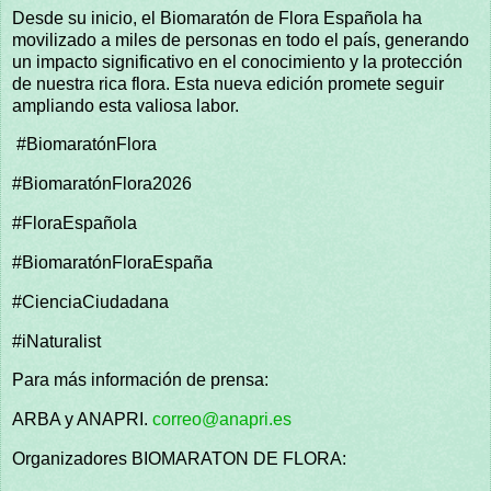
Desde su inicio, el Biomaratón de Flora Española ha
movilizado a miles de personas en todo el país, generando
un impacto significativo en el conocimiento y la protección
de nuestra rica flora. Esta nueva edición promete seguir
ampliando esta valiosa labor.
#BiomaratónFlora
#BiomaratónFlora2026
#FloraEspañola
#BiomaratónFloraEspaña
#CienciaCiudadana
#iNaturalist
Para más información de prensa:
ARBA y ANAPRI.
correo@anapri.es
Organizadores BIOMARATON DE FLORA: