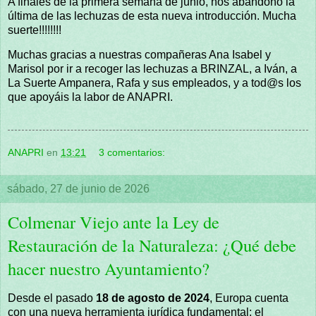
A finales de la primera semana de junio, nos abandonó la
última de las lechuzas de esta nueva introducción. Mucha
suerte!!!!!!!!
Muchas gracias a nuestras compañeras Ana Isabel y
Marisol por ir a recoger las lechuzas a BRINZAL, a Iván, a
La Suerte Ampanera, Rafa y sus empleados, y a tod@s los
que apoyáis la labor de ANAPRI.
ANAPRI
en
13:21
3 comentarios:
sábado, 27 de junio de 2026
Colmenar Viejo ante la Ley de
Restauración de la Naturaleza: ¿Qué debe
hacer nuestro Ayuntamiento?
Desde el pasado
18 de agosto de 2024
, Europa cuenta
con una nueva herramienta jurídica fundamental: el