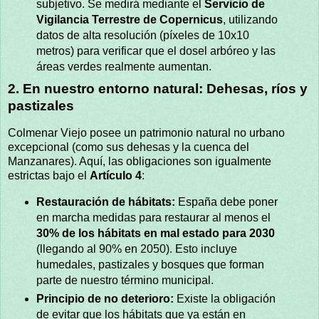
subjetivo. Se medirá mediante el
Servicio de
Vigilancia Terrestre de Copernicus
, utilizando
datos de alta resolución (píxeles de 10x10
metros) para verificar que el dosel arbóreo y las
áreas verdes realmente aumentan.
2. En nuestro entorno natural: Dehesas, ríos y
pastizales
Colmenar Viejo posee un patrimonio natural no urbano
excepcional (como sus dehesas y la cuenca del
Manzanares). Aquí, las obligaciones son igualmente
estrictas bajo el
Artículo 4
:
Restauración de hábitats:
España debe poner
en marcha medidas para restaurar al menos el
30% de los hábitats en mal estado para 2030
(llegando al 90% en 2050). Esto incluye
humedales, pastizales y bosques que forman
parte de nuestro término municipal.
Principio de no deterioro:
Existe la obligación
de evitar que los hábitats que ya están en