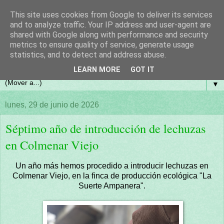
This site uses cookies from Google to deliver its services
and to analyze traffic. Your IP address and user-agent are
shared with Google along with performance and security
metrics to ensure quality of service, generate usage
statistics, and to detect and address abuse.
LEARN MORE
GOT IT
▼
lunes, 29 de junio de 2026
Séptimo año de introducción de lechuzas
en Colmenar Viejo
Un año más hemos procedido a introducir lechuzas en
Colmenar Viejo, en la finca de producción ecológica "La
Suerte Ampanera".