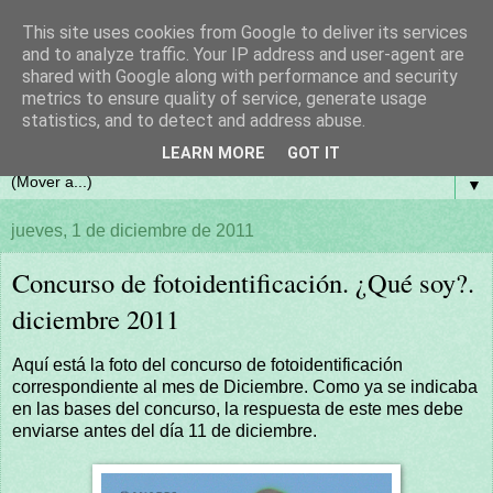
This site uses cookies from Google to deliver its services
and to analyze traffic. Your IP address and user-agent are
shared with Google along with performance and security
metrics to ensure quality of service, generate usage
statistics, and to detect and address abuse.
LEARN MORE
GOT IT
▼
jueves, 1 de diciembre de 2011
Concurso de fotoidentificación. ¿Qué soy?.
diciembre 2011
Aquí está la foto del concurso de fotoidentificación
correspondiente al mes de Diciembre. Como ya se indicaba
en las bases del concurso, la respuesta de este mes debe
enviarse antes del día 11 de diciembre.