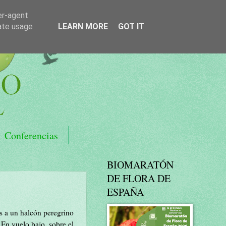
er-agent
rate usage
LEARN MORE
GOT IT
Conferencias
BIOMARATÓN
DE FLORA DE
ESPAÑA
s a un halcón peregrino
En vuelo bajo, sobre el