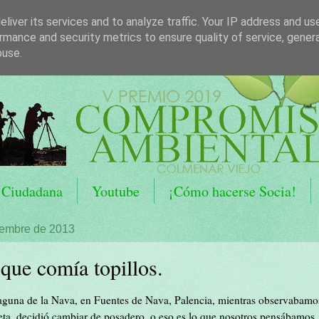
liver its services and to analyze traffic. Your IP address and us
rmance and security metrics to ensure quality of service, gene
buse.
 Ciudadana
Youtube
¡Cómo hacerse Socia!
iembre de 2013
que comía topillos.
 Laguna de la Nava, en Fuentes de Nava, Palencia, mientras observabamo
eta, decidió cambiar de posadero, o eso es lo que nosotros pensábamos. 