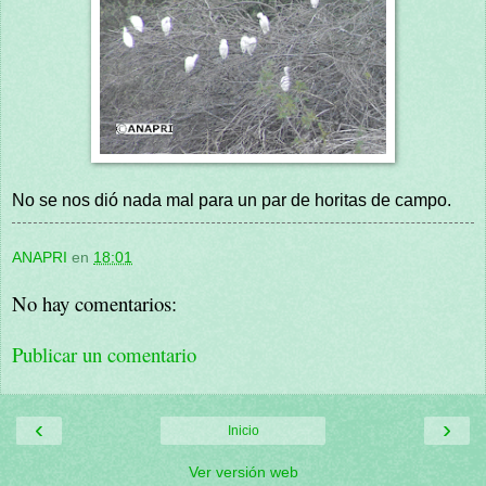
No se nos dió nada mal para un par de horitas de campo.
ANAPRI
en
18:01
No hay comentarios:
Publicar un comentario
‹
›
Inicio
Ver versión web