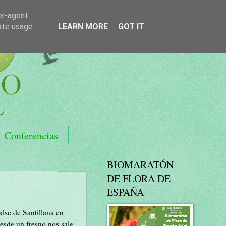
er-agent
rate usage
LEARN MORE
GOT IT
Conferencias
BIOMARATÓN
DE FLORA DE
ESPAÑA
lse de Santillana en
esde un fresno nos sale