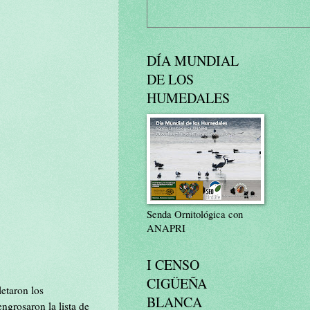
DÍA MUNDIAL
DE LOS
HUMEDALES
Senda Ornitológica con
ANAPRI
I CENSO
CIGÜEÑA
letaron los
BLANCA
ngrosaron la lista de