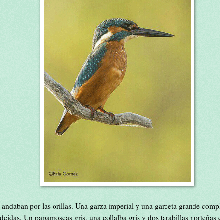
s andaban por las orillas. Una garza imperial y una garceta grande comp
deidas. Un papamoscas gris, una collalba gris y dos tarabillas norteñas e