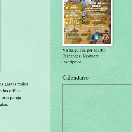
Visita guiada por Martín
Fernández. Requiere
inscripción.
Calendario
s garzas reales
las orillas.
otra pareja
alse.