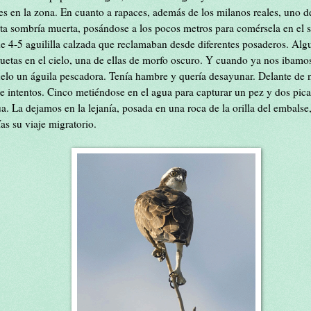
es en la zona. En cuanto a rapaces, además de los milanos reales, uno de 
ta sombría muerta, posándose a los pocos metros para comérsela en el
de 4-5 aguililla calzada que reclamaban desde diferentes posaderos. Al
uetas en el cielo, una de ellas de morfo oscuro. Y cuando ya nos ibamos
lo un águila pescadora. Tenía hambre y quería desayunar. Delante de n
ete intentos. Cinco metiéndose en el agua para capturar un pez y dos pi
a. La dejamos en la lejanía, posada en una roca de la orilla del embalse
as su viaje migratorio.