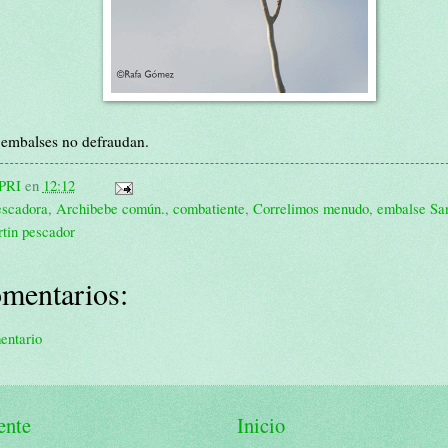
 embalses no defraudan.
PRI
en
12:12
escadora
,
Archibebe común.
,
combatiente
,
Correlimos menudo
,
embalse San
tin pescador
mentarios:
entario
ente
Inicio