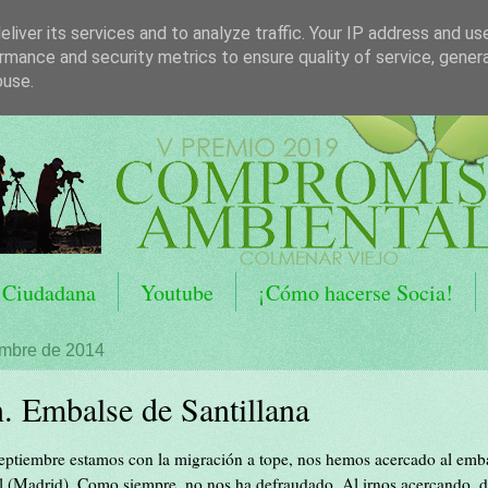
liver its services and to analyze traffic. Your IP address and us
rmance and security metrics to ensure quality of service, gene
buse.
 Ciudadana
Youtube
¡Cómo hacerse Socia!
embre de 2014
. Embalse de Santillana
ptiembre estamos con la migración a tope, nos hemos acercado al emba
 (Madrid). Como siempre, no nos ha defraudado. Al irnos acercando, d