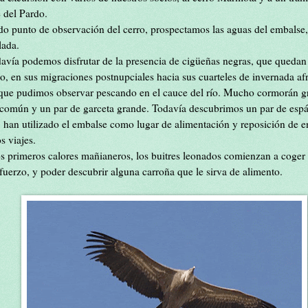
 del Pardo.
ado punto de observación del cerro, prospectamos las aguas del embalse
lada.
odavía podemos disfrutar de la presencia de cigüeñas negras, que quedan
o, en sus migraciones postnupciales hacia sus cuarteles de invernada a
 que pudimos observar pescando en el cauce del río. Mucho cormorán gr
común y un par de garceta grande. Todavía descubrimos un par de espát
, han utilizado el embalse como lugar de alimentación y reposición de e
s viajes.
os primeros calores mañianeros, los buitres leonados comienzan a coger 
sfuerzo, y poder descubrir alguna carroña que le sirva de alimento.