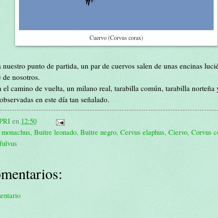
Cuervo (Corvus corax)
 nuestro punto de partida, un par de cuervos salen de unas encinas luc
 de nosotros.
 el camino de vuelta, un milano real, tarabilla común, tarabilla norteña 
s observadas en este día tan señalado.
PRI
en
12:50
 monachus
,
Buitre leonado
,
Buitre negro
,
Cervus elaphus
,
Ciervo
,
Corvus c
fulvus
mentarios:
entario