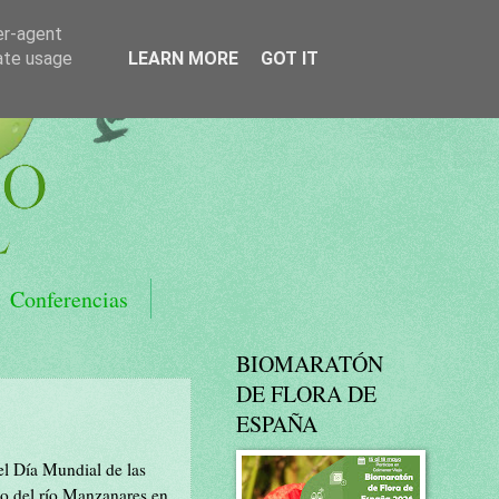
er-agent
rate usage
LEARN MORE
GOT IT
Conferencias
BIOMARATÓN
DE FLORA DE
ESPAÑA
el Día Mundial de las
mo del río Manzanares en