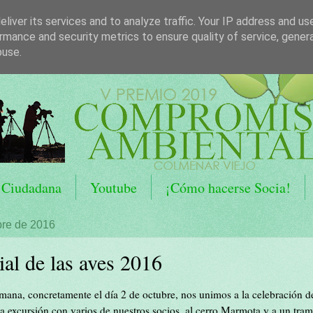
liver its services and to analyze traffic. Your IP address and us
rmance and security metrics to ensure quality of service, gene
buse.
 Ciudadana
Youtube
¡Cómo hacerse Socia!
bre de 2016
al de las aves 2016
emana, concretamente el día 2 de octubre, nos unimos a la celebración d
na excursión con varios de nuestros socios, al cerro Marmota y a un tra