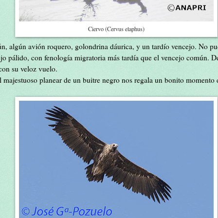
Ciervo (Cervus elaphus)
 algún avión roquero, golondrina dáurica, y un tardío vencejo. No pud
ejo pálido, con fenología migratoria más tardía que el vencejo común. D
 con su veloz vuelo.
 el majestuoso planear de un buitre negro nos regala un bonito momento 