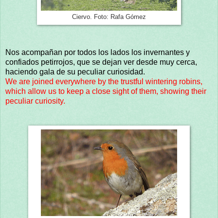
Ciervo. Foto: Rafa Gómez
Nos acompañan por todos los lados los invernantes y
confiados petirrojos, que se dejan ver desde muy cerca,
haciendo gala de su peculiar curiosidad.
We are joined everywhere by the trustful wintering robins,
which allow us to keep a close sight of them, showing their
peculiar curiosity.