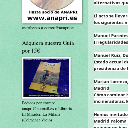
alternativas qu
El acto se lleva
los siguientes 
escríbenos a correo@anapri.es
Manuel Parede
Adquiera nuestra Guía
Irregularidade
por 15€
Manuel Ruiz, Do
Estado actual d
presidencia de
Marian Lorenzo,
Madrid
Cómo caminar ha
incineradoras. 
Pedidos por correo:
anapri@hotmail.es o Librería
El Mirador, La Milana
Hemos invitado
(Colmenar Viejo)
Madrid Paloma 
quienes no han 