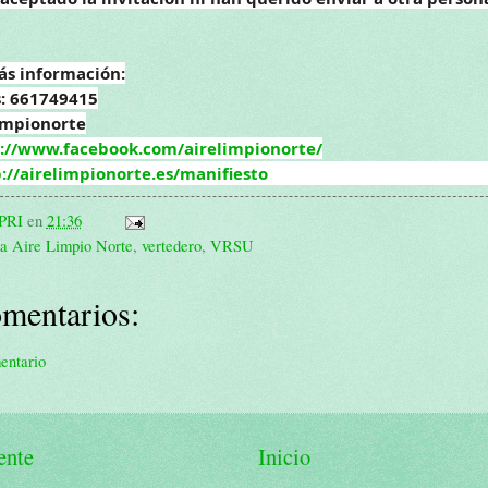
ás información:
: 661749415
impionorte
://www.facebook.com/airelimpionorte/
://airelimpionorte.es/manifiesto
PRI
en
21:36
ma Aire Limpio Norte
,
vertedero
,
VRSU
mentarios:
entario
ente
Inicio