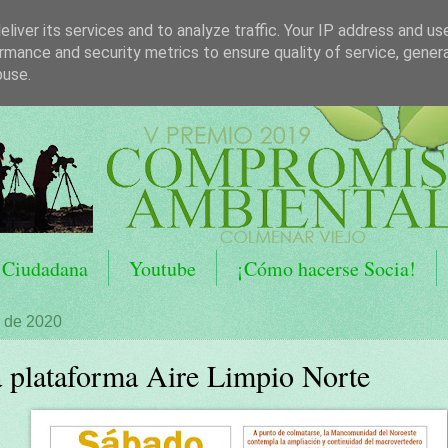
liver its services and to analyze traffic. Your IP address and us
rmance and security metrics to ensure quality of service, gene
buse.
 Ciudadana
Youtube
¡Cómo hacerse Socia!
o de 2020
a plataforma Aire Limpio Norte