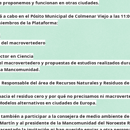
e proponemos y funcionan en otras ciudades.
rá a cabo en el Pósito Municipal de Colmenar Viejo a las 11:
miembros de la Plataforma:
s
s del macrovertedero
ctor en Ciencia
el macrovertedero y propuestas de estudios realizados dur
 la Mancomunidad.
 Responsable del área de Recursos Naturales y Residuos de
cia el residuo cero y por qué no precisamos ni macroverte
Modelos alternativos en ciudades de Europa.
 también a participar a la consejera de medio ambiente d
Martín y al presidente de la Mancomunidad del Noroeste R
aceptado la invitación ni han querido enviar a otra person